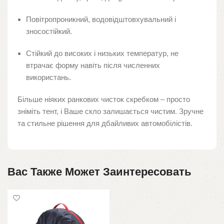
Повітропроникний, водовідштовхувальний і
зносостійкий.
Стійкий до високих і низьких температур, не
втрачає форму навіть після численних
використань.
Більше ніяких ранкових чисток скребком – просто
зніміть тент, і Ваше скло залишається чистим. Зручне
та стильне рішення для дбайливих автомобілістів.
Вас Также Может Заинтересовать