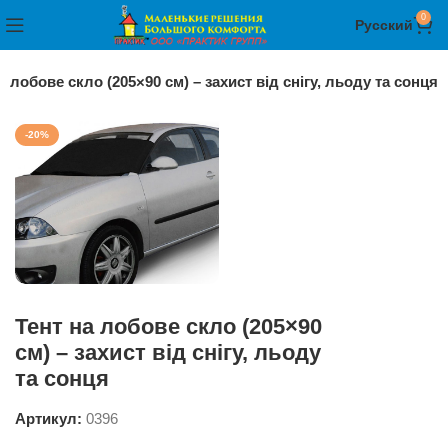
0
Русский
а лобове скло (205×90 см) – захист від снігу, льоду та сонця
-20%
Тент на лобове скло (205×90
см) – захист від снігу, льоду
та сонця
Артикул:
0396