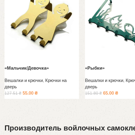
«Мальчик/Девочка»
«Рыбки»
Вешалки и крючки
,
Крючки на
Вешалки и крючки
,
Крю
дверь
дверь
55.00
₴
65.00
₴
127.51
₴
151.80
₴
Производитель войлочных самокл