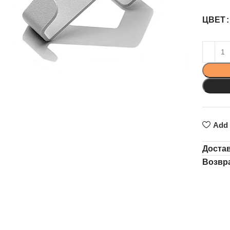
ЦВЕТ
Add 
Доста
Возвр