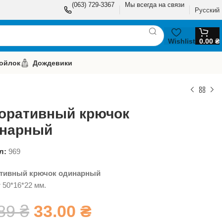
(063) 729-3367
Мы всегда на связи
Русский
Wishlist
0.00
₴
ойлок
Дождевики
оративный крючок
нарный
л:
969
тивный крючок одинарный
:
50*16*22 мм.
.89
₴
33.00
₴