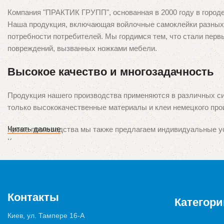
Компания "ПРАКТИК ГРУПП", основанная в 2000 году в город
Наша продукция, включающая войлочные самоклейки разных р
потребности потребителей. Мы гордимся тем, что стали перв
повреждений, вызванных ножками мебели.
Высокое качество и многозадачность
Продукция нашего производства применяются в различных си
только высококачественные материалы и клеи немецкого про
Читать дальше
Кроме производства мы также предлагаем индивидуальные ус
Кроме того, мы предоставляем услуги пошива чехлов и декор
Наши продукты представлены во всех крупных городах Украин
розничной торговли. Ваше удовлетворение наших продуктов 
Контакты
Категори
Киев, ул. Тампере 16-А