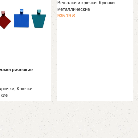
Вешалки и крючки
,
Крючки
металлические
935.19
₴
еометрические
крючки
,
Крючки
ские