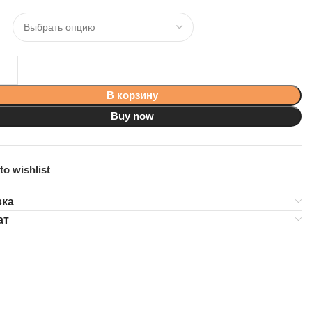
В корзину
Buy now
to wishlist
вка
ат