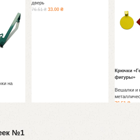
дверь
33.00
₴
76.51
₴
Крючки «Г
фигуры»
чки на
Вешалки и 
металличе
76.51
₴
еек №1