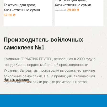
Текстиль для дома
,
Хозяйственные сумки
Хозяйственные сумки
29.00
₴
67.50
₴
67.50
₴
Выберите параметры
В корзину
Производитель войлочных
самоклеек №1
Компания "ПРАКТИК ГРУПП", основанная в 2000 году в
городе Киеве, сердце мебельной промышленности
Украины. За годы мы производим высококачественные
войлочные самоклейки. Наша продукция, включающая
Читать дальше
войлочные самоклейки разных размеров и цветов,
зарекомендовала себя среди клиентов благодаря
непревзойденному качеству и ориентации на потребности
потребителей. Мы гордимся тем, что стали первыми в
Украине производителями этого уникального продукта,