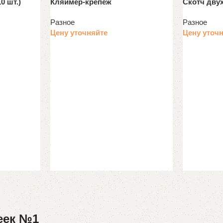
0 шт.)
Кляймер-крепеж
Скотч дву
Разное
Разное
Цену уточняйте
Цену уточ
еек №1