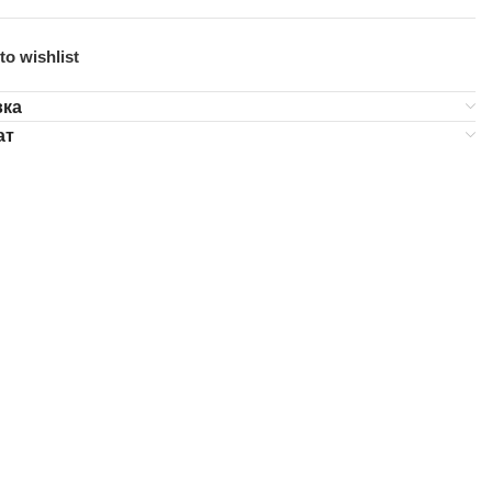
to wishlist
вка
ат