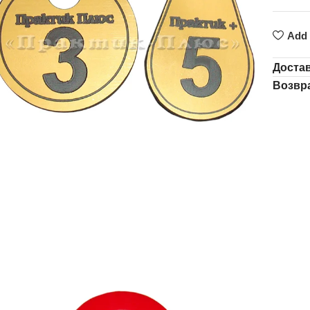
Add 
Доста
Возвр