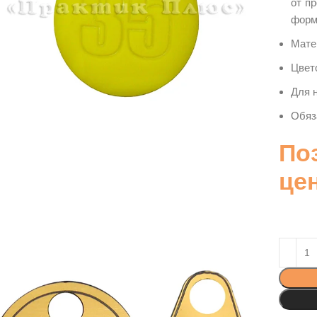
от п
форм
Мате
Цвет
Для 
Обяз
По
це