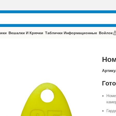
ики
Вешалки И Крючки
Таблички Информационные
Войлок
Ном
Артику
Гот
Номе
камер
Гард