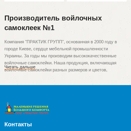
Производитель войлочных
самоклеек №1
Компания "ПРАКТИК ГРУПП", основанная в 2000 году в
городе Киеве, сердце мебельной промышленности
Украины. За годы мы производим высококачественные
войлочные самоклейки. Наша продукция, включающая
Читать дальше
войлочные самоклейки разных размеров и цветов,
зарекомендовала себя среди клиентов благодаря
непревзойденному качеству и ориентации на потребности
потребителей. Мы гордимся тем, что стали первыми в
Украине производителями этого уникального продукта,
который используется для защиты поверхностей от
царапин и повреждений, вызванных ножками мебели.
Контакты
Высокое качество и многозадачность