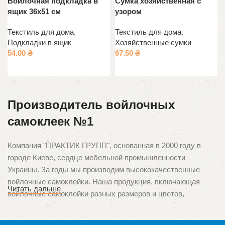
Войлочная подкладка в
Сумка хозяйственная с
ящик 36х51 см
узором
Текстиль для дома
,
Текстиль для дома
,
Подкладки в ящик
Хозяйственные сумки
54.00
₴
67.50
₴
Выберите параметры
В корзину
Производитель войлочных
самоклеек №1
Компания "ПРАКТИК ГРУПП", основанная в 2000 году в
городе Киеве, сердце мебельной промышленности
Украины. За годы мы производим высококачественные
войлочные самоклейки. Наша продукция, включающая
Читать дальше
войлочные самоклейки разных размеров и цветов,
зарекомендовала себя среди клиентов благодаря
непревзойденному качеству и ориентации на потребности