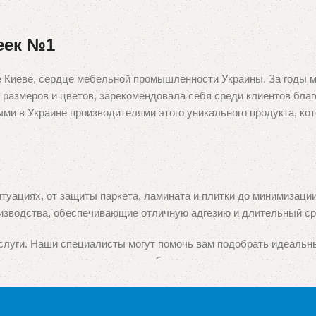
еек №1
е Киеве, сердце мебельной промышленности Украины. За годы
азмеров и цветов, зарекомендовала себя среди клиентов благ
ыми в Украине производителями этого уникального продукта, ко
туациях, от защиты паркета, ламината и плитки до минимизаци
изводства, обеспечивающие отличную адгезию и длительный ср
луги. Наши специалисты могут помочь вам подобрать идеальны
ативных подушек под заказ, чтобы они идеально вписывались в
ы, и мы гордимся тем, что получили доверие как у мебельных п
и услуг является нашим главным приоритетом.