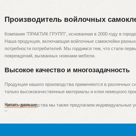
Производитель войлочных самокл
Компания "ПРАКТИК ГРУПП", основанная в 2000 году в город
Наша продукция, включающая войлочные самоклейки разных р
потребности потребителей. Мы гордимся тем, что стали перв
повреждений, вызванных ножками мебели.
Высокое качество и многозадачность
Продукция нашего производства применяются в различных си
только высококачественные материалы и клеи немецкого про
Читать дальше
Кроме производства мы также предлагаем индивидуальные ус
Кроме того, мы предоставляем услуги пошива чехлов и декор
Наши продукты представлены во всех крупных городах Украин
розничной торговли. Ваше удовлетворение наших продуктов 