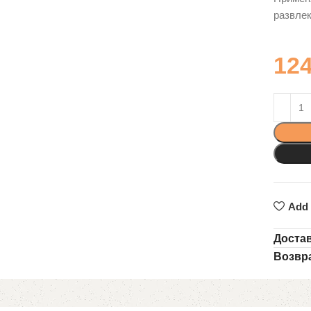
развлек
12
Add 
Доста
Возвр