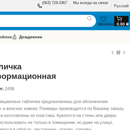
(063) 729-3367
Мы всегда на связи
Русский
Wishlist
0.00
₴
ойлок
Дождевики
личка
ормационная
л:
2498
ационные таблички предназначены для обозначения
 и женских комнат. Размеры производятся по Вашему заказу.
и изготовлены из пластика. Крепятся на стены или двери.
спользовать не только в помещении, но даже на улице.
ются в офисах, ресторанах, отелях, торгово-