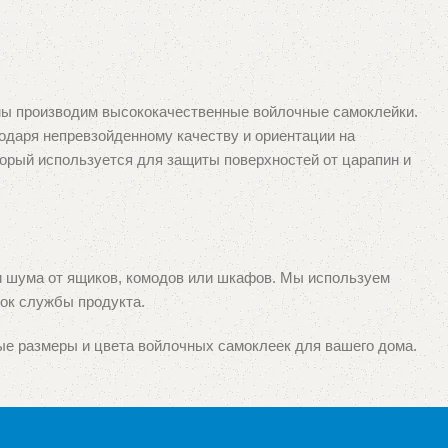
 мы производим высококачественные войлочные самоклейки.
одаря непревзойденному качеству и ориентации на
торый используется для защиты поверхностей от царапин и
и шума от ящиков, комодов или шкафов. Мы используем
ок службы продукта.
е размеры и цвета войлочных самоклеек для вашего дома.
 ваш интерьер.
роизводителей, так и специализированной и оптово-