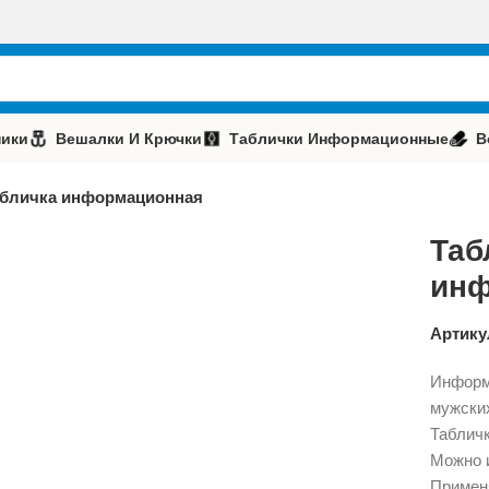
ики
Вешалки И Крючки
Таблички Информационные
В
бличка информационная
Таб
инф
Артику
Информ
мужских
Табличк
Можно и
Применя