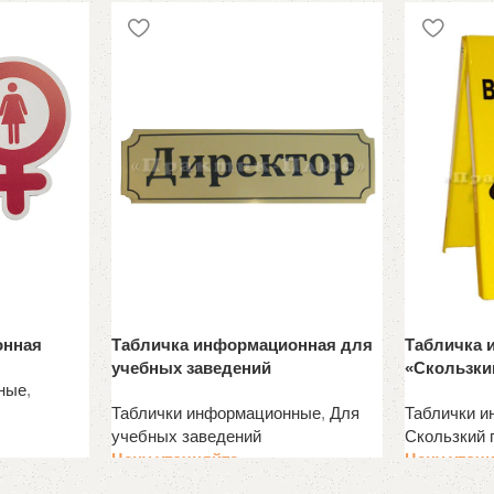
онная
Табличка информационная для
Табличка 
учебных заведений
«Скользки
ные
,
Таблички информационные
,
Для
Таблички 
учебных заведений
Скользкий 
Цену уточняйте
Цену уточ