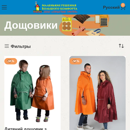
0
Русский
Дощовики
Фильтры
-26%
-30%
Дитячий дощовик з