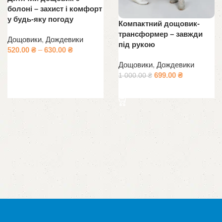
болоні – захист і комфорт
у будь-яку погоду
Компактний дощовик-
трансформер – завжди
Дощовики
,
Дождевики
під рукою
520.00
₴
–
630.00
₴
Дощовики
,
Дождевики
Выберите параметры
699.00
₴
1 000.00
₴
Выберите параметры