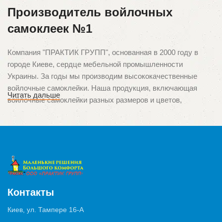
Производитель войлочных
самоклеек №1
Компания "ПРАКТИК ГРУПП", основанная в 2000 году в
городе Киеве, сердце мебельной промышленности
Украины. За годы мы производим высококачественные
войлочные самоклейки. Наша продукция, включающая
Читать дальше
войлочные самоклейки разных размеров и цветов,
зарекомендовала себя среди клиентов благодаря
непревзойденному качеству и ориентации на потребности
потребителей. Мы гордимся тем, что стали первыми в
Украине производителями этого уникального продукта,
который используется для защиты поверхностей от
царапин и повреждений, вызванных ножками мебели.
Контакты
Высокое качество и многозадачность
Киев, ул. Тампере 16-А
Продукция нашего производства применяются в различных