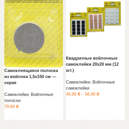
Квадратные войлочные
самоклейки 20х20 мм (12
шт.)
Самоклеящаяся полоска
из войлока 1,5х150 см —
Самоклейки
,
Войлочные
серая
самоклейки
45.00
₴
–
56.00
₴
Самоклейки
,
Войлочные
полоски
Выберите параметры
79.00
₴
В корзину