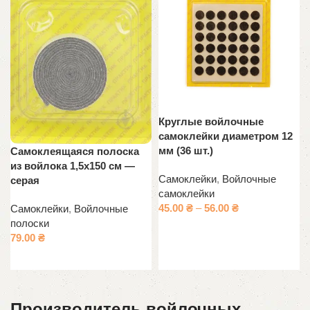
Круглые войлочные
самоклейки диаметром 12
мм (36 шт.)
Самоклеящаяся полоска
из войлока 1,5х150 см —
Самоклейки
,
Войлочные
серая
самоклейки
45.00
₴
–
56.00
₴
Самоклейки
,
Войлочные
полоски
Выберите параметры
79.00
₴
В корзину
Производитель войлочных