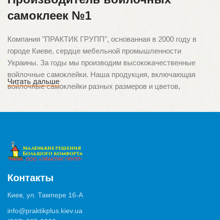
самоклеек №1
Компания "ПРАКТИК ГРУПП", основанная в 2000 году в
городе Киеве, сердце мебельной промышленности
Украины. За годы мы производим высококачественные
войлочные самоклейки. Наша продукция, включающая
Читать дальше
войлочные самоклейки разных размеров и цветов,
зарекомендовала себя среди клиентов благодаря
непревзойденному качеству и ориентации на потребности
потребителей. Мы гордимся тем, что стали первыми в
Украине производителями этого уникального продукта,
который используется для защиты поверхностей от
царапин и повреждений, вызванных ножками мебели.
Контакты
Высокое качество и многозадачность
Киев, ул. Тампере 16-А
Продукция нашего производства применяются в различных
info@praktikplus.kiev.ua
ситуациях, от защиты паркета, ламината и плитки до