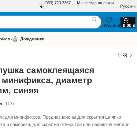
(063) 729-3367
Мы всегда на связи
Русский
Wishlist
0.00
₴
ойлок
Дождевики
лушка самоклеящаяся
 минификса, диаметр
мм, синяя
л:
1137
ки для минификсов. Предназначены для скрытия шляпки
та и самореза, для скрытия отверстий или дефектов мебели.