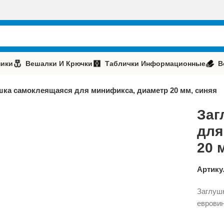
ики
Вешалки И Крючки
Таблички Информационные
В
шка самоклеящаяся для минификса, диаметр 20 мм, синяя
Заг
для
20 
Артику
Заглуш
евровин