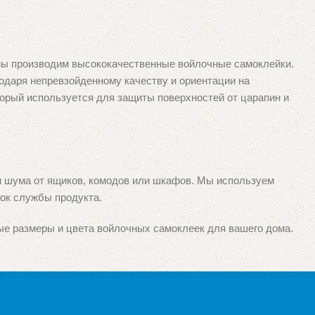
 мы производим высококачественные войлочные самоклейки.
одаря непревзойденному качеству и ориентации на
торый используется для защиты поверхностей от царапин и
и шума от ящиков, комодов или шкафов. Мы используем
ок службы продукта.
е размеры и цвета войлочных самоклеек для вашего дома.
 ваш интерьер.
роизводителей, так и специализированной и оптово-