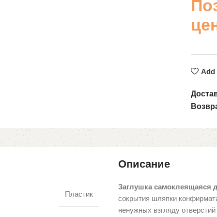
По
це
Add 
Доста
Возвр
Описание
Заглушка самоклеящаяся 
Пластик
сокрытия шляпки конфирмата
ненужных взгляду отверстий