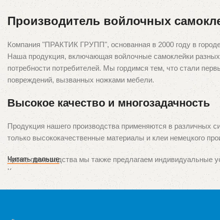
Производитель войлочных самокл
Компания "ПРАКТИК ГРУПП", основанная в 2000 году в город
Наша продукция, включающая войлочные самоклейки разных р
потребности потребителей. Мы гордимся тем, что стали перв
повреждений, вызванных ножками мебели.
Высокое качество и многозадачность
Продукция нашего производства применяются в различных си
только высококачественные материалы и клеи немецкого про
Читать дальше
Кроме производства мы также предлагаем индивидуальные ус
Кроме того, мы предоставляем услуги пошива чехлов и декор
Наши продукты представлены во всех крупных городах Украин
розничной торговли. Ваше удовлетворение наших продуктов 