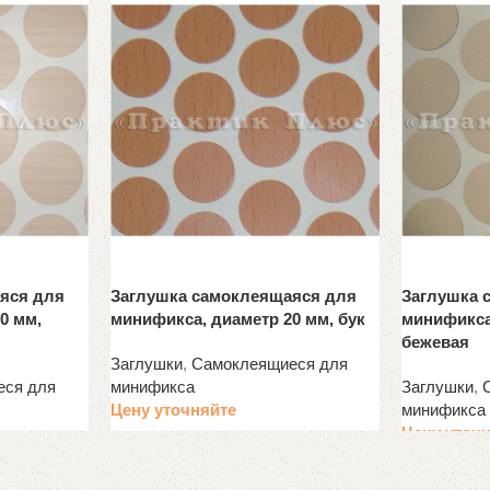
яся для
Заглушка самоклеящаяся для
Заглушка 
0 мм,
минификса, диаметр 20 мм, бук
минификса
бежевая
Заглушки
,
Самоклеящиеся для
еся для
минификса
Заглушки
,
Цену уточняйте
минификса
Цену уточ