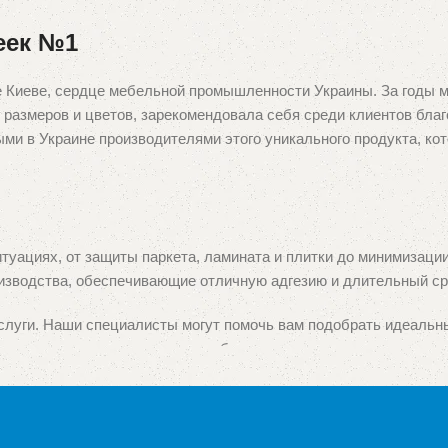
еек №1
е Киеве, сердце мебельной промышленности Украины. За годы
азмеров и цветов, зарекомендовала себя среди клиентов благ
ыми в Украине производителями этого уникального продукта, ко
туациях, от защиты паркета, ламината и плитки до минимизаци
изводства, обеспечивающие отличную адгезию и длительный ср
луги. Наши специалисты могут помочь вам подобрать идеальны
ативных подушек под заказ, чтобы они идеально вписывались в
ы, и мы гордимся тем, что получили доверие как у мебельных п
и услуг является нашим главным приоритетом.