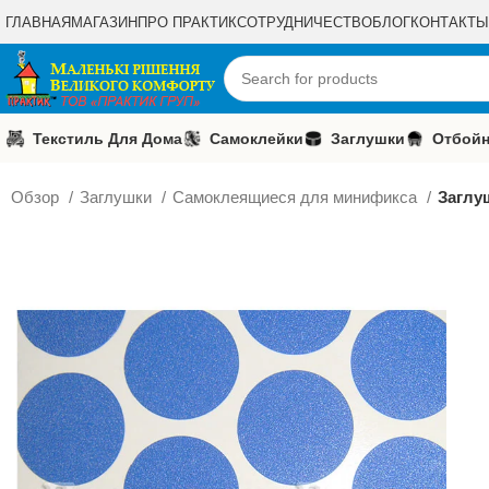
ГЛАВНАЯ
МАГАЗИН
ПРО ПРАКТИК
СОТРУДНИЧЕСТВО
БЛОГ
КОНТАКТЫ
Текстиль Для Дома
Самоклейки
Заглушки
Отбойн
Обзор
Заглушки
Самоклеящиеся для минификса
Заглу