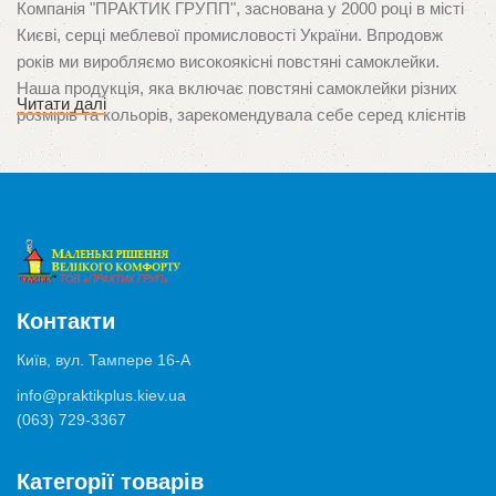
Компанія "ПРАКТИК ГРУПП", заснована у 2000 році в місті
Києві, серці меблевої промисловості України. Впродовж
років ми виробляємо високоякісні повстяні самоклейки.
Наша продукція, яка включає повстяні самоклейки різних
Читати далі
розмірів та кольорів, зарекомендувала себе серед клієнтів
завдяки неперевершеній якості та орієнтації на потреби
споживачів. Ми пишаємося тим, що стали першими в Україні
виробниками цього унікального продукту, який
використовується для захисту поверхонь від подряпин і
ушкоджень, спричинених ніжками меблів.
Висока якість та багатозадачність
Контакти
Продукція нашого виробництва застосовуються у
Київ, вул. Тампере 16-А
різноманітних ситуаціях, від захисту паркету, ламінату та
info@praktikplus.kiev.ua
плитки, до мінімізації шуму від ящиків, комодів чи шаф. Ми
(063) 729-3367
використовуємо лише високоякісні матеріали та клеї
німецького виробництва, що забезпечують відмінну адгезію
Категорії товарів
та тривалий термін служби продукту.