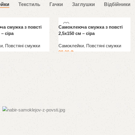
ейки
Текстиль
Гачки
Заглушки
Відбійники
а смужка з повсті
Самоклеюча смужка з повсті
 – сіра
2,5х150 см – сіра
ки
,
Повстяні смужки
Самоклейки
,
Повстяні смужки
98.00
₴