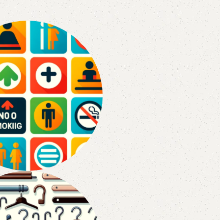
Текстиль Для До
ки Інформаційні
Повсть