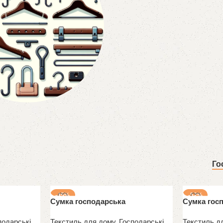
и І Гачки
Го
-45%
-52%
Сумка господарська
Сумка гос
подарські
Текстиль для дому
,
Господарські
Текстиль д