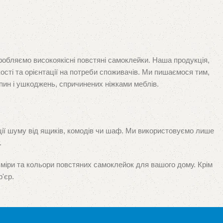
робляємо високоякісні повстяні самоклейки. Наша продукція,
ості та орієнтації на потреби споживачів. Ми пишаємося тим,
пин і ушкоджень, спричинених ніжками меблів.
ації шуму від ящиків, комодів чи шаф. Ми використовуємо лише
.
зміри та кольори повстяних самоклейок для вашого дому. Крім
'єр.
 і у спеціалізованої та оптово-роздрібної торгівлі. Ваше