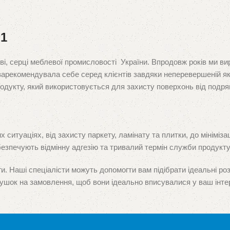
№1
ві, серці меблевої промисловості України. Впродовж років ми ви
 зарекомендувала себе серед клієнтів завдяки неперевершеній як
одукту, який використовується для захисту поверхонь від подря
ситуаціях, від захисту паркету, ламінату та плитки, до мініміз
безпечують відмінну адгезію та тривалий термін служби продукту
и. Наші спеціалісти можуть допомогти вам підібрати ідеальні ро
ушок на замовлення, щоб вони ідеально вписувалися у ваш інтер
и пишаємося тим, що здобули довіру як у меблевих виробників, так
пріоритетом.