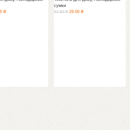
сумки
00
₴
29.00
₴
52.50
₴