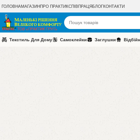
ГОЛОВНА
МАГАЗИН
ПРО ПРАКТИК
СПІВПРАЦЯ
БЛОГ
КОНТАКТИ
Текстиль Для Дому
Самоклейки
Заглушки
Відбій
Шалені
Знижки
!
Господарс