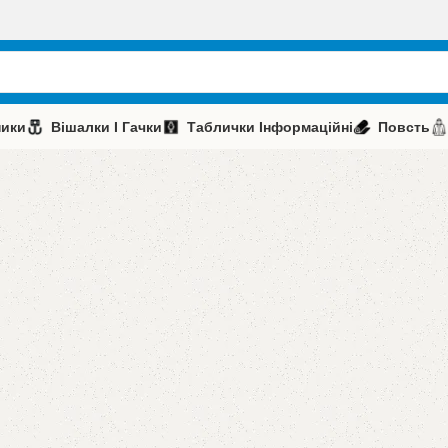
ники
Вішалки І Гачки
Таблички Інформаційні
Повсть
ькі