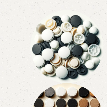
му
Відбійники