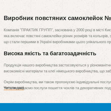
Виробник повстяних самоклейок 
Компанія "ПРАКТИК ГРУПП", заснована у 2000 році в місті Киє
яка включає повстяні самоклейки різних розмірів та кольорів,
що стали першими в Україні виробниками цього унікального пр
Висока якість та багатозадачність
Продукція нашого виробництва застосовуються у різноманітних 
високоякісні матеріали та клеї німецького виробництва, що за
Окрім виробництва, ми також пропонуємо індивідуальні послуг
Читати далі
того, ми надаємо послуги пошиття чохлів та декоративних под
Наші продукти представлені в усіх великих містах України, і м
задоволення від наших продуктів та послуг є нашим головним 