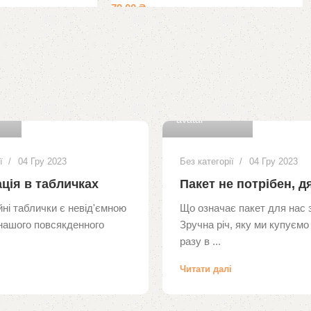
79.00
₴
0
0
dean
ї
04 Гру 2023
Без категорії
04 Гру 2023
ція в табличках
Пакет не потрібен, д
ні таблички є невід'ємною
Що означає пакет для нас 
нашого повсякденного
Зручна річ, яку ми купуємо
разу в ...
і
Читати далі