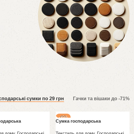
Самоклейки
сподарські сумки по 29 грн
Гачки та вішаки до -71%
-45%
подарська
Сумка господарська
ля дому
,
Господарські
Текстиль для дому
,
Господарські