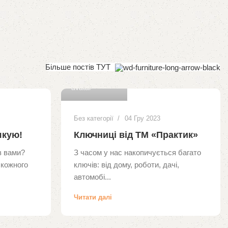
Більше постів ТУТ
0
dean
Без категорії
04 Гру 2023
якую!
Ключниці від ТМ «Практик»
з вами?
З часом у нас накопичується багато
 кожного
ключів: від дому, роботи, дачі,
автомобі...
Читати далі