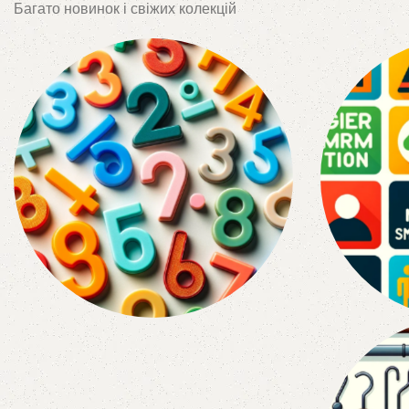
Багато новинок і свіжих колекцій
Цифри Та Літери
Таблич
Заглушки