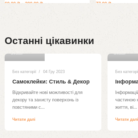
60.00
₴
–
200.00
₴
77.00
₴
Останні цікавинки
0
dean
dean
Без категорії
04 Гру 2023
Без категорі
Самоклейки: Стиль & Декор
Інформа
Відкривайте нові можливості для
Інформацій
декору та захисту поверхонь із
частиною 
повстяними с...
життя, ві...
Читати далі
Читати дал