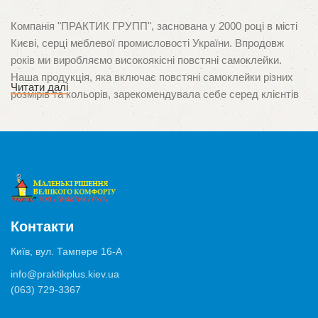
Компанія "ПРАКТИК ГРУПП", заснована у 2000 році в місті
Києві, серці меблевої промисловості України. Впродовж
років ми виробляємо високоякісні повстяні самоклейки.
Наша продукція, яка включає повстяні самоклейки різних
Читати далі
розмірів та кольорів, зарекомендувала себе серед клієнтів
завдяки неперевершеній якості та орієнтації на потреби
споживачів. Ми пишаємося тим, що стали першими в Україні
виробниками цього унікального продукту, який
використовується для захисту поверхонь від подряпин і
ушкоджень, спричинених ніжками меблів.
Висока якість та багатозадачність
Контакти
Продукція нашого виробництва застосовуються у
Київ, вул. Тампере 16-А
різноманітних ситуаціях, від захисту паркету, ламінату та
info@praktikplus.kiev.ua
плитки, до мінімізації шуму від ящиків, комодів чи шаф. Ми
(063) 729-3367
використовуємо лише високоякісні матеріали та клеї
німецького виробництва, що забезпечують відмінну адгезію