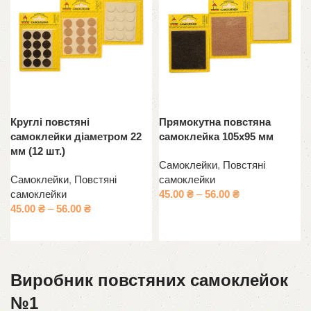
Круглі повстяні
Прямокутна повстяна
самоклейки діаметром 22
самоклейка 105х95 мм
мм (12 шт.)
Самоклейки
,
Повстяні
Самоклейки
,
Повстяні
самоклейки
самоклейки
45.00
₴
–
56.00
₴
45.00
₴
–
56.00
₴
Оберіть опції
Оберіть опції
Виробник повстяних самоклейок
№1