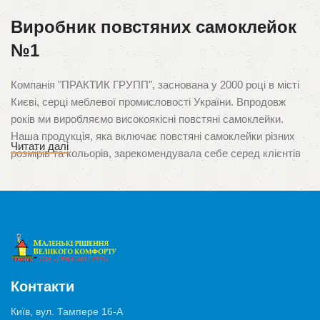
Виробник повстяних самоклейок
№1
Компанія "ПРАКТИК ГРУПП", заснована у 2000 році в місті
Києві, серці меблевої промисловості України. Впродовж
років ми виробляємо високоякісні повстяні самоклейки.
Наша продукція, яка включає повстяні самоклейки різних
Читати далі
розмірів та кольорів, зарекомендувала себе серед клієнтів
завдяки неперевершеній якості та орієнтації на потреби
споживачів. Ми пишаємося тим, що стали першими в Україні
виробниками цього унікального продукту, який
використовується для захисту поверхонь від подряпин і
ушкоджень, спричинених ніжками меблів.
Висока якість та багатозадачність
Контакти
Продукція нашого виробництва застосовуються у
Київ, вул. Тампере 16-А