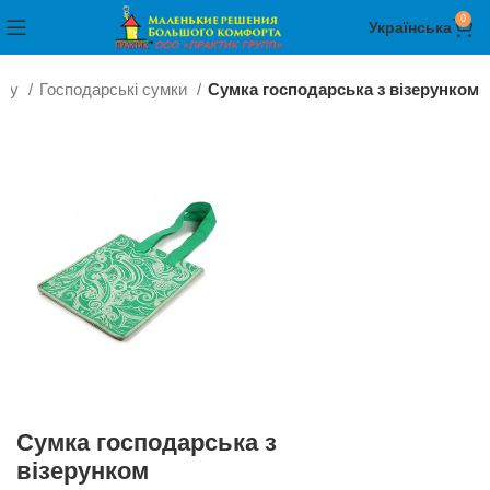
0
Українська
ому
Господарські сумки
Сумка господарська з візерунком
Сумка господарська з
візерунком