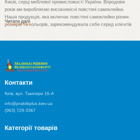
Києві, серці меблевої промисловості України. Впродовж
років ми виробляємо високоякісні повстяні самоклейки.
Наша продукція, яка включає повстяні самоклейки різних
Читати далі
розмірів та кольорів, зарекомендувала себе серед клієнтів
завдяки неперевершеній якості та орієнтації на потреби
споживачів. Ми пишаємося тим, що стали першими в Україні
виробниками цього унікального продукту, який
використовується для захисту поверхонь від подряпин і
ушкоджень, спричинених ніжками меблів.
Висока якість та багатозадачність
Контакти
Продукція нашого виробництва застосовуються у
Київ, вул. Тампере 16-А
різноманітних ситуаціях, від захисту паркету, ламінату та
info@praktikplus.kiev.ua
плитки, до мінімізації шуму від ящиків, комодів чи шаф. Ми
(063) 729-3367
використовуємо лише високоякісні матеріали та клеї
німецького виробництва, що забезпечують відмінну адгезію
Категорії товарів
та тривалий термін служби продукту.