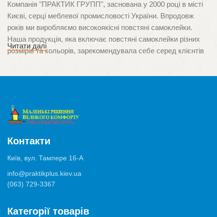
Компанія "ПРАКТИК ГРУПП", заснована у 2000 році в місті
Києві, серці меблевої промисловості України. Впродовж
років ми виробляємо високоякісні повстяні самоклейки.
Наша продукція, яка включає повстяні самоклейки різних
Читати далі
розмірів та кольорів, зарекомендувала себе серед клієнтів
завдяки неперевершеній якості та орієнтації на потреби
споживачів. Ми пишаємося тим, що стали першими в Україні
виробниками цього унікального продукту, який
використовується для захисту поверхонь від подряпин і
ушкоджень, спричинених ніжками меблів.
Висока якість та багатозадачність
Контакти
Продукція нашого виробництва застосовуються у
Київ, вул. Тампере 16-А
різноманітних ситуаціях, від захисту паркету, ламінату та
info@praktikplus.kiev.ua
плитки, до мінімізації шуму від ящиків, комодів чи шаф. Ми
(063) 729-3367
використовуємо лише високоякісні матеріали та клеї
німецького виробництва, що забезпечують відмінну адгезію
Категорії товарів
та тривалий термін служби продукту.