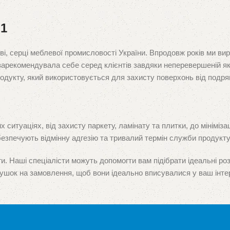
№1
ві, серці меблевої промисловості України. Впродовж років ми ви
 зарекомендувала себе серед клієнтів завдяки неперевершеній як
одукту, який використовується для захисту поверхонь від подря
ситуаціях, від захисту паркету, ламінату та плитки, до мініміз
безпечують відмінну адгезію та тривалий термін служби продукту
и. Наші спеціалісти можуть допомогти вам підібрати ідеальні ро
ушок на замовлення, щоб вони ідеально вписувалися у ваш інтер
и пишаємося тим, що здобули довіру як у меблевих виробників, так
пріоритетом.