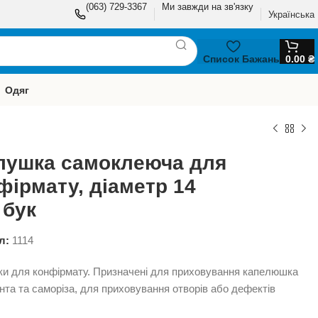
(063) 729-3367
Ми завжди на зв'язку
Українська
Список Бажань
0.00
₴
Одяг
лушка самоклеюча для
фірмату, діаметр 14
 бук
л:
1114
и для конфірмату. Призначені для приховування капелюшка
нта та саморіза, для приховування отворів або дефектів