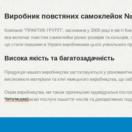
Виробник повстяних самоклейок 
Компанія "ПРАКТИК ГРУПП", заснована у 2000 році в місті Киє
яка включає повстяні самоклейки різних розмірів та кольорів,
що стали першими в Україні виробниками цього унікального пр
Висока якість та багатозадачність
Продукція нашого виробництва застосовуються у різноманітних 
високоякісні матеріали та клеї німецького виробництва, що за
Окрім виробництва, ми також пропонуємо індивідуальні послуг
Читати далі
того, ми надаємо послуги пошиття чохлів та декоративних под
Наші продукти представлені в усіх великих містах України, і м
задоволення від наших продуктів та послуг є нашим головним 