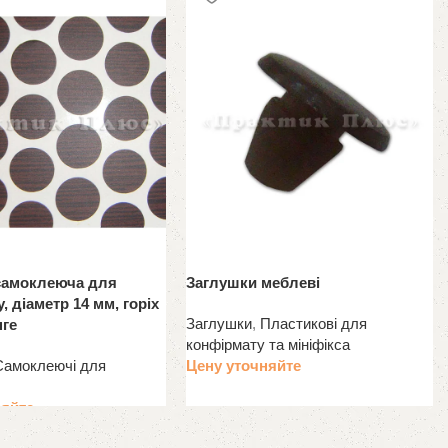
самоклеюча для
Заглушки меблеві
, діаметр 14 мм, горіх
Заглушки
,
Пластикові для
нге
конфірмату та мініфікса
Самоклеючі для
Цену уточняйте
няйте