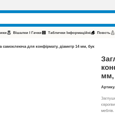
ники
Вішалки І Гачки
Таблички Інформаційні
Повсть
а самоклеюча для конфірмату, діаметр 14 мм, бук
Заг
кон
мм,
Артику
Заглушк
єврогви
меблів.