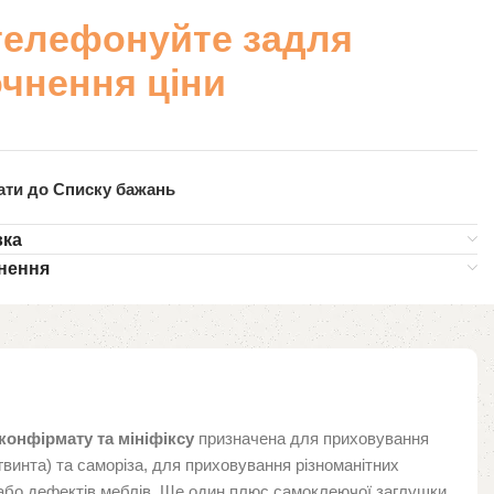
телефонуйте задля
очнення ціни
ати до Списку бажань
вка
нення
онфірмату та мініфіксу
призначена для приховування
винта) та саморіза, для приховування різноманітних
 або дефектів меблів. Ще один плюс самоклеючої заглушки