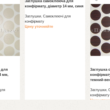
Заглушка самоклеюча для
конфірмату, діаметр 14 мм, синя
Заглушки
,
Самоклеючі для
конфірмату
Цену уточняйте
 для
Заглушка 
4 мм,
конфірмату
темний-ве
для
Заглушки
,
конфірмату
Цену уточ