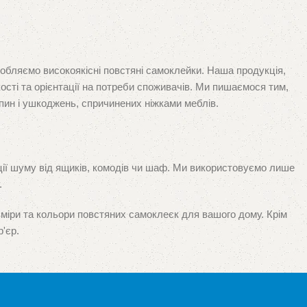
робляємо високоякісні повстяні самоклейки. Наша продукція,
ості та орієнтації на потреби споживачів. Ми пишаємося тим,
пин і ушкоджень, спричинених ніжками меблів.
ації шуму від ящиків, комодів чи шаф. Ми використовуємо лише
.
зміри та кольори повстяних самоклеєк для вашого дому. Крім
'єр.
 і у спеціалізованої та оптово-роздрібної торгівлі. Ваше