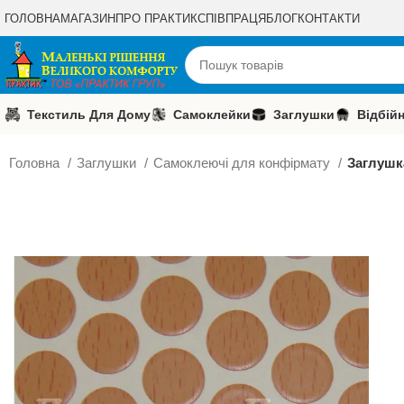
ГОЛОВНА
МАГАЗИН
ПРО ПРАКТИК
СПІВПРАЦЯ
БЛОГ
КОНТАКТИ
Текстиль Для Дому
Самоклейки
Заглушки
Відбій
Головна
Заглушки
Самоклеючі для конфірмату
Заглушк