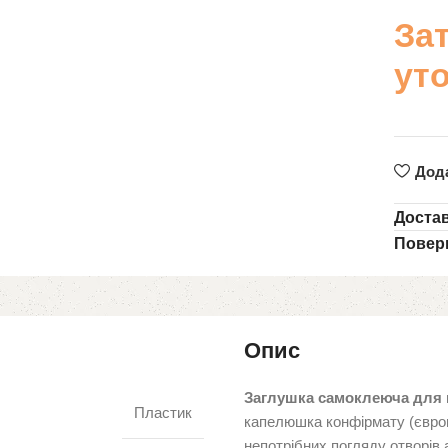
За
ут
Дод
Доста
Повер
Опис
Заглушка самоклеюча для к
Пластик
капелюшка конфірмату (єврог
непотрібних погляду отворів