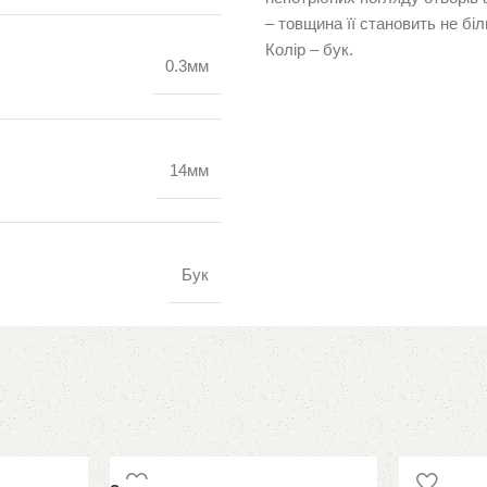
– товщина її становить не бі
Колір – бук.
0.3мм
14мм
Бук