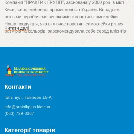
Компанія "ПРАКТИК ГРУПП", заснована у 2000 році в місті
Києві, серці меблевої промисловості України. Впродовж
років ми виробляємо високоякісні повстяні самоклейки.
Наша продукція, яка включає повстяні самоклейки різних
Читати далі
розмірів та кольорів, зарекомендувала себе серед клієнтів
завдяки неперевершеній якості та орієнтації на потреби
споживачів. Ми пишаємося тим, що стали першими в Україні
виробниками цього унікального продукту, який
використовується для захисту поверхонь від подряпин і
ушкоджень, спричинених ніжками меблів.
Висока якість та багатозадачність
Контакти
Продукція нашого виробництва застосовуються у
Київ, вул. Тампере 16-А
різноманітних ситуаціях, від захисту паркету, ламінату та
info@praktikplus.kiev.ua
плитки, до мінімізації шуму від ящиків, комодів чи шаф. Ми
(063) 729-3367
використовуємо лише високоякісні матеріали та клеї
німецького виробництва, що забезпечують відмінну адгезію
Категорії товарів
та тривалий термін служби продукту.