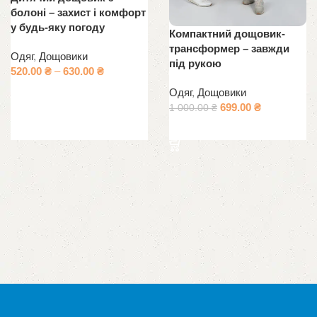
болоні – захист і комфорт
у будь-яку погоду
Компактний дощовик-
трансформер – завжди
Одяг
,
Дощовики
під рукою
520.00
₴
–
630.00
₴
Одяг
,
Дощовики
Оберіть опції
699.00
₴
1 000.00
₴
Оберіть опції