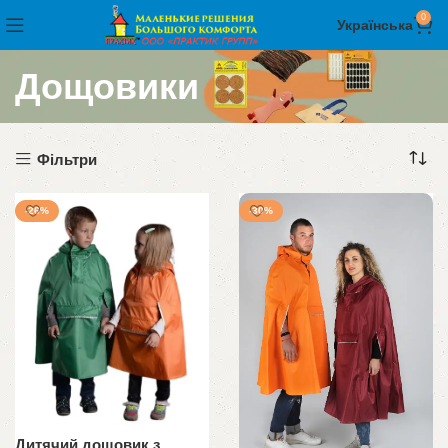
0
Українська
Дощовики
Фільтри
-26%
-30%
Дитячий дощовик з