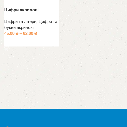
Цифри акрилові
Цифри та літери
,
Цифри та
букви акрилові
45.00
₴
–
62.00
₴
Оберіть опції