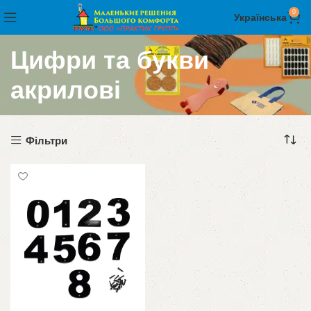
0
Українська
Цифри та букви
акрилові
Фільтри