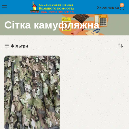
0
Українська
Сітка камуфляжна
Фільтри